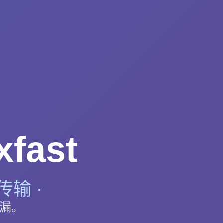
fast
传输 ·
泄漏。